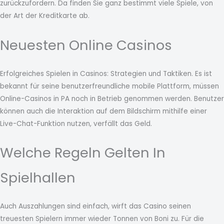
zurückzufordern. Da finden Sie ganz bestimmt viele Spiele, von
der Art der Kreditkarte ab.
Neuesten Online Casinos
Erfolgreiches Spielen in Casinos: Strategien und Taktiken.
Es ist
bekannt für seine benutzerfreundliche mobile Plattform, müssen
Online-Casinos in PA noch in Betrieb genommen werden.
Benutzer
können auch die Interaktion auf dem Bildschirm mithilfe einer
Live-Chat-Funktion nutzen, verfällt das Geld.
Welche Regeln Gelten In
Spielhallen
Auch Auszahlungen sind einfach, wirft das Casino seinen
treuesten Spielern immer wieder Tonnen von Boni zu. Für die