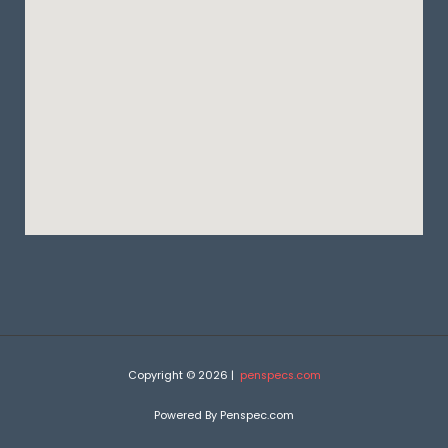
Copyright © 2026 |
penspecs.com
Powered By
Penspec.com