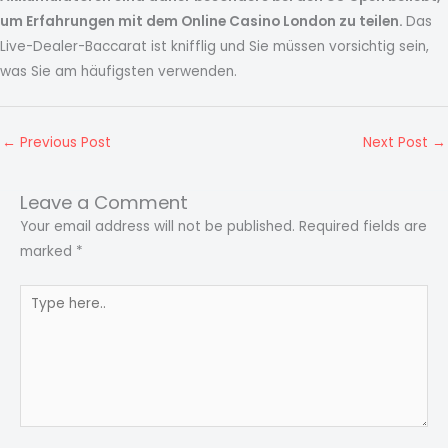
um Erfahrungen mit dem Online Casino London zu teilen.
Das
Live-Dealer-Baccarat ist knifflig und Sie müssen vorsichtig sein,
was Sie am häufigsten verwenden.
←
Previous Post
Next Post
→
Leave a Comment
Your email address will not be published.
Required fields are
marked
*
Type
here..