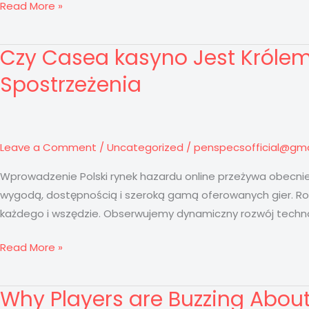
Read More »
Spostrzeżenia
Czy Casea kasyno Jest Królem
Czy
Casea
Spostrzeżenia
kasyno
Jest
Królem
Nowej
Leave a Comment
/
Uncategorized
/
penspecsofficial@gma
Ery
Wprowadzenie Polski rynek hazardu online przeżywa obecnie 
Polskiego
wygodą, dostępnością i szeroką gamą oferowanych gier. Ros
Hazardu
każdego i wszędzie. Obserwujemy dynamiczny rozwój technol
Online?
Moje
Read More »
Szczere
Spostrzeżenia
Why Players are Buzzing About
Why