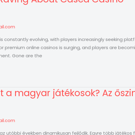
il.com
is constantly evolving, with players increasingly seeking pla
r premium online casinos is surging, and players are becomi
inment. Gone are the
 át a magyar játékosok? Az ős
il.com
 utóbbi években dinamikusan fejlődik. Egyre több játékos fe