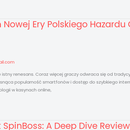
 Nowej Ery Polskiego Hazardu 
il.com
istny renesans. Coraz więcej graczy odwraca się od tradycy
nąca popularność smartfonów i dostęp do szybkiego internet
ogii w kasynach online,
 SpinBoss: A Deep Dive Review