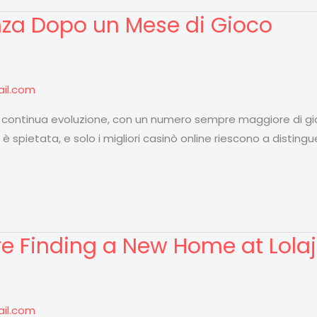
nza Dopo un Mese di Gioco
il.com
 in continua evoluzione, con un numero sempre maggiore di gio
è spietata, e solo i migliori casinò online riescono a disting
Are Finding a New Home at Lola
il.com