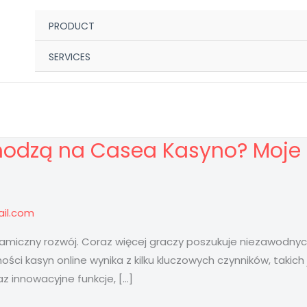
PRODUCT
SERVICES
hodzą na Casea Kasyno? Moje 
il.com
czny rozwój. Coraz więcej graczy poszukuje niezawodnych i 
ści kasyn online wynika z kilku kluczowych czynników, takic
 innowacyjne funkcje, […]