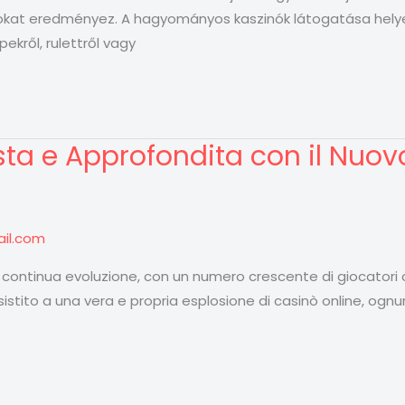
kat eredményez. A hagyományos kaszinók látogatása helyett
ekről, rulettről vagy
ta e Approfondita con il Nuovo
il.com
 in continua evoluzione, con un numero crescente di giocatori
sistito a una vera e propria esplosione di casinò online, ogn