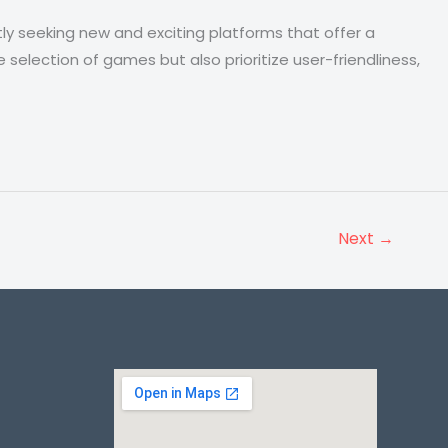
ly seeking new and exciting platforms that offer a
election of games but also prioritize user-friendliness,
Next
→