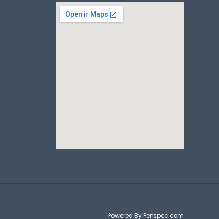
Powered By
Penspec.com