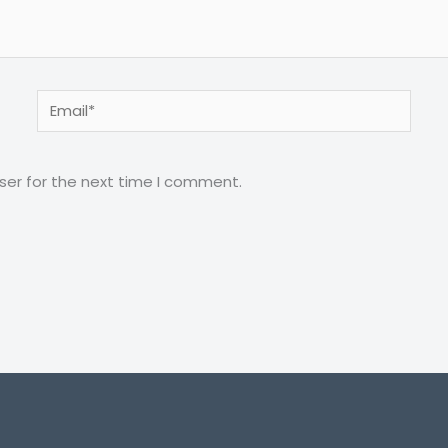
Email*
ser for the next time I comment.