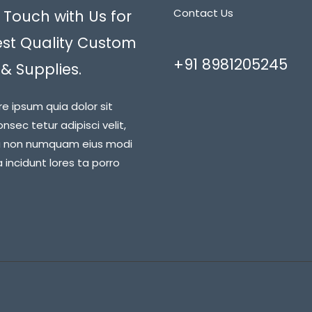
Contact Us
 Touch with Us for
est Quality Custom
+91 8981205245
 & Supplies.
re ipsum quia dolor sit
nsec tetur adipisci velit,
a non numquam eius modi
incidunt lores ta porro