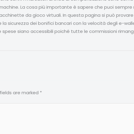
t machine. La cosa più importante è sapere che puoi sempre rac
lle macchinette da gioco virtuali. In questa pagina si può pro
la sicurezza dei bonifici bancari con la velocità degli e-wall
le spese siano accessibili poiché tutte le commissioni rimang
fields are marked
*