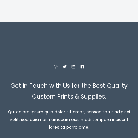
Get in Touch with Us for the Best Quality
Custom Prints & Supplies.
Qui dolore ipsum quia dolor sit amet, consec tetur adipisci
velit, sed quia non numquam eius modi tempora incidunt
lores ta porro ame.