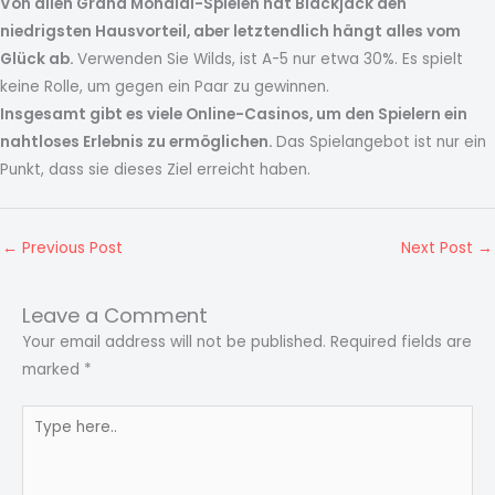
Von allen Grand Mondial-Spielen hat Blackjack den
niedrigsten Hausvorteil, aber letztendlich hängt alles vom
Glück ab.
Verwenden Sie Wilds, ist A-5 nur etwa 30%. Es spielt
keine Rolle, um gegen ein Paar zu gewinnen.
Insgesamt gibt es viele Online-Casinos, um den Spielern ein
nahtloses Erlebnis zu ermöglichen.
Das Spielangebot ist nur ein
Punkt, dass sie dieses Ziel erreicht haben.
←
Previous Post
Next Post
→
Leave a Comment
Your email address will not be published.
Required fields are
marked
*
Type
here..