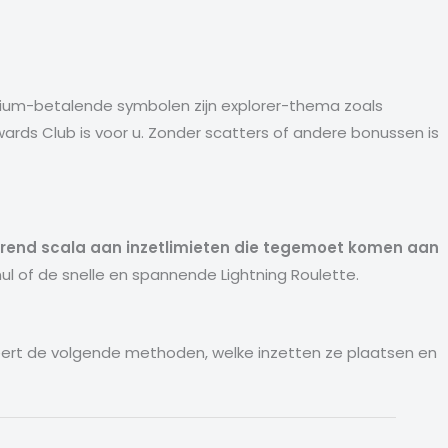
dium-betalende symbolen zijn explorer-thema zoals
ards Club is voor u. Zonder scatters of andere bonussen is
rerend scala aan inzetlimieten die tegemoet komen aan
l of de snelle en spannende Lightning Roulette.
eert de volgende methoden, welke inzetten ze plaatsen en