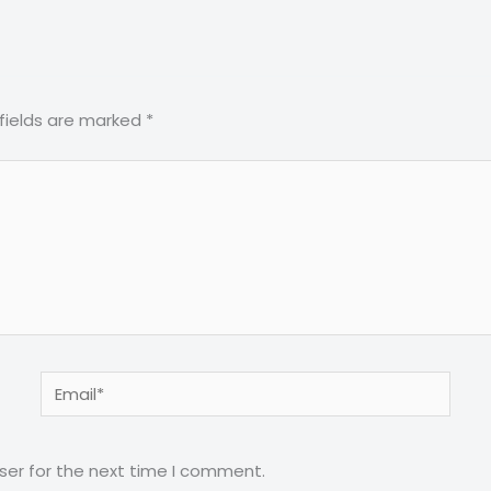
fields are marked
*
Email*
ser for the next time I comment.