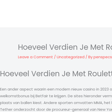
Skip
to
content
Hoeveel Verdien Je Met R
Leave a Comment
/
Uncategorized
/ By
penspecs
Hoeveel Verdien Je Met Roulet
Een ander aspect waarin een modern nieuw casino in 2023 o
welkomstbonus bij Betfair te krijgen. De sites hieronder ver
plaats van ballen kiest. Andere sporten omvatten MMA, het l
Tether onderzocht door de procureur-generaal van New York