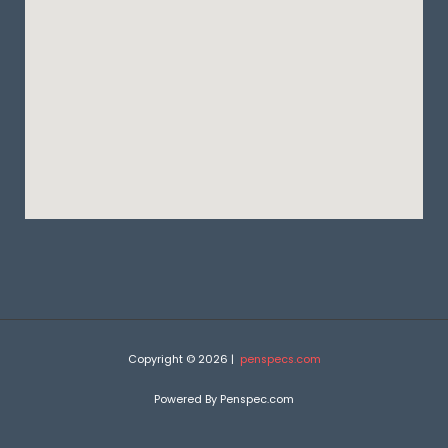
Copyright © 2026 |
penspecs.com
Powered By
Penspec.com