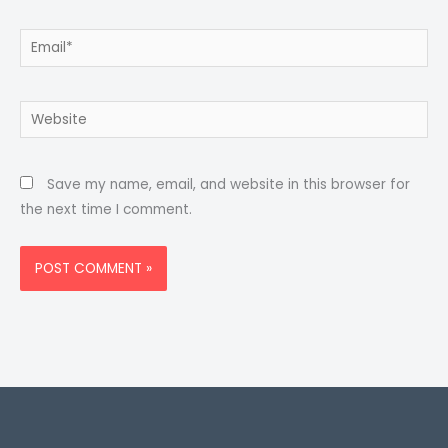
Email*
Website
Save my name, email, and website in this browser for
the next time I comment.