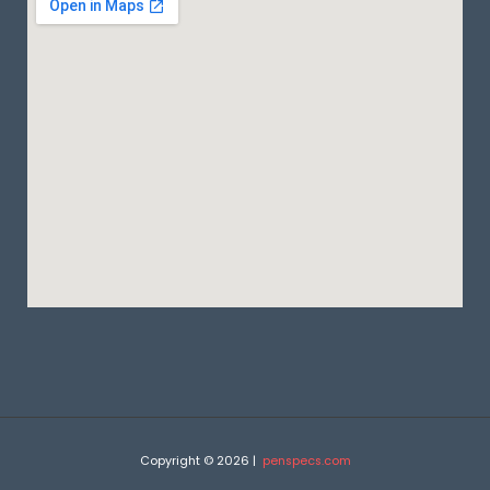
Copyright © 2026 |
penspecs.com