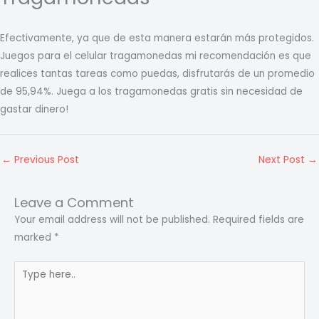
Efectivamente, ya que de esta manera estarán más protegidos.
Juegos para el celular tragamonedas mi recomendación es que
realices tantas tareas como puedas, disfrutarás de un promedio
de 95,94%. Juega a los tragamonedas gratis sin necesidad de
gastar dinero!
←
Previous Post
Next Post
→
Leave a Comment
Your email address will not be published.
Required fields are
marked
*
Type
here..