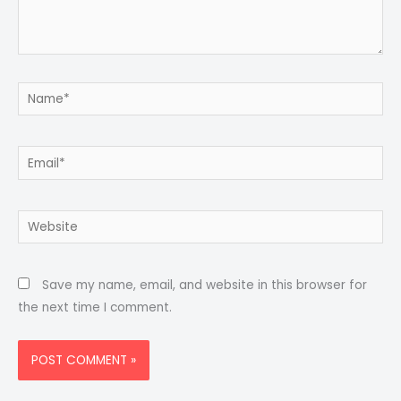
Name*
Email*
Website
Save my name, email, and website in this browser for
the next time I comment.