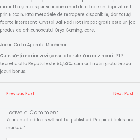
mai ieftin și mai sigur și anonim mod de a face un depozit ar fi
prin Bitcoin. Iată metodele de retragere disponibile, dar totuși
foarte interesant. Crystal Ball Red Hot Firepot gratis este un joc
produs de arhicunoscutul Oryx Gaming, care.
Jocuri Ca La Aparate Mochimon
Cum să-ți maximizezi șansele la ruletă în cazinouri.
RTP
teoretic al Ia Regatul este 96,53%, cum ar fi rotiri gratuite sau
jocuri bonus.
←
Previous Post
Next Post
→
Leave a Comment
Your email address will not be published.
Required fields are
marked
*