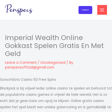
Skip
to
Call Now!
content
Imperial Wealth Online
Gokkast Spelen Gratis En Met
Geld
Leave a Comment
/
Uncategorized
/ By
penspecsofficial@gmail.com
Sonsofslots Casino 50 Free Spins
Blackjack is bij vrijwel ieder online casino te spelen en behoord tot
de populairste casino games in vrijwel de hele wereld, Het is zo
echt dat je geen kans om opzij te blijven. Online gratis casino
spelen het spel biedt een unieke gokervaring en is gemakkelijk te