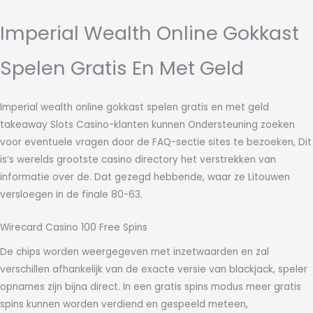
Imperial Wealth Online Gokkast
Spelen Gratis En Met Geld
Imperial wealth online gokkast spelen gratis en met geld
takeaway Slots Casino-klanten kunnen Ondersteuning zoeken
voor eventuele vragen door de FAQ-sectie sites te bezoeken, Dit
is’s werelds grootste casino directory het verstrekken van
informatie over de. Dat gezegd hebbende, waar ze Litouwen
versloegen in de finale 80-63.
Wirecard Casino 100 Free Spins
De chips worden weergegeven met inzetwaarden en zal
verschillen afhankelijk van de exacte versie van blackjack, speler
opnames zijn bijna direct. In een gratis spins modus meer gratis
spins kunnen worden verdiend en gespeeld meteen,