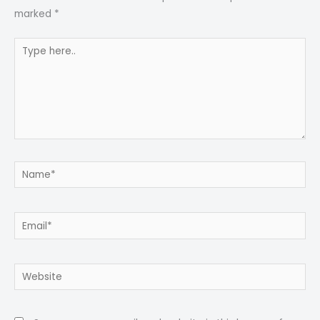
marked
*
Type
here..
Name*
Email*
Website