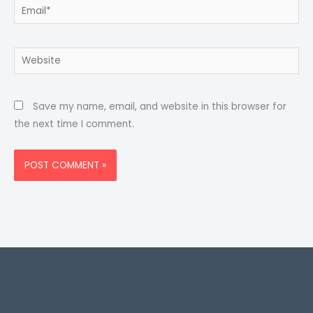
Email*
Website
Save my name, email, and website in this browser for
the next time I comment.