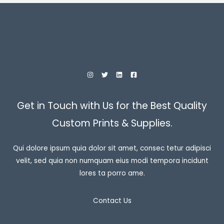
Get in Touch with Us for the Best Quality
Custom Prints & Supplies.
Qui dolore ipsum quia dolor sit amet, consec tetur adipisci
velit, sed quia non numquam eius modi tempora incidunt
lores ta porro ame.
Contact Us