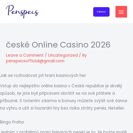
Skip
to
Call Now!
content
české Online Casino 2026
Leave a Comment
/
Uncategorized
/ By
penspecsofficial@gmail.com
Jak se rozhodovat při hraní kasinových her
Vstup do nejlepšího online kasina v České republice je skvělý
způsob, že jste byli připraveni obrátit se na své přátele a
příbuzné. S točením zdarma a bonusy můžete zvýšit své šance
na výhru a užít si hazardní hry bez rizika ztráty peněz, Neteller.
Bingo Praha
Jedním z problémů praní špinavých peněz je to, že byste mohli