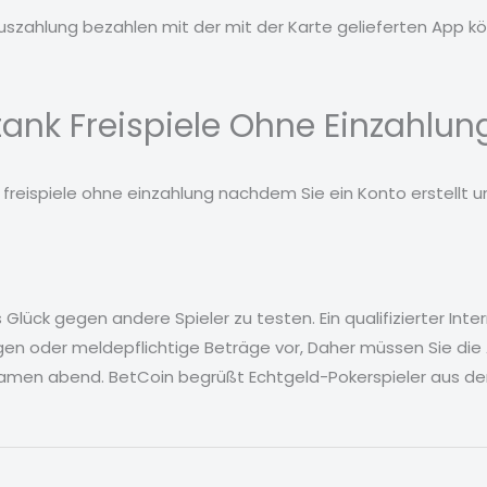
auszahlung bezahlen mit der mit der Karte gelieferten App k
tank Freispiele Ohne Einzahlun
k freispiele ohne einzahlung nachdem Sie ein Konto erstellt 
s Glück gegen andere Spieler zu testen. Ein qualifizierter In
lungen oder meldepflichtige Beträge vor, Daher müssen Sie 
tsamen abend. BetCoin begrüßt Echtgeld-Pokerspieler aus de