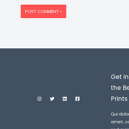
Get in
the B
Prints
Qui dolo
amet, co