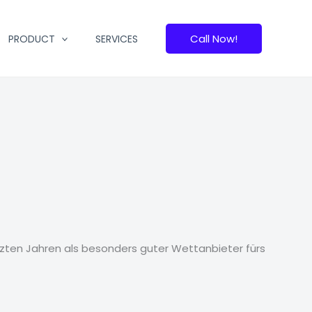
Call Now!
PRODUCT
SERVICES
etzten Jahren als besonders guter Wettanbieter fürs