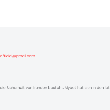
official@gmail.com
 die Sicherheit von Kunden besteht. Mybet hat sich in den l