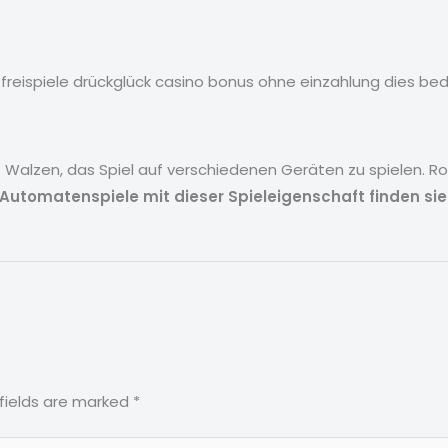
0 freispiele drückglück casino bonus ohne einzahlung dies be
 Walzen, das Spiel auf verschiedenen Geräten zu spielen. 
 Automatenspiele mit dieser Spieleigenschaft finden s
fields are marked
*