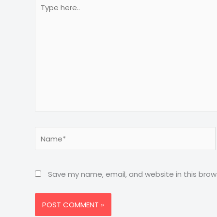
Type
here..
Name*
Save my name, email, and website in this brow