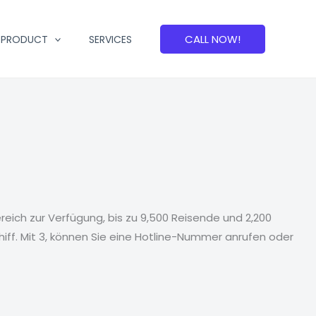
CALL NOW!
PRODUCT
SERVICES
reich zur Verfügung, bis zu 9,500 Reisende und 2,200
iff. Mit 3, können Sie eine Hotline-Nummer anrufen oder