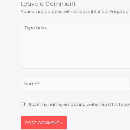
Leave a Comment
Your email address will not be published.
Required 
Type
here..
Name*
Save my name, email, and website in this brow