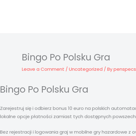
Skip
to
content
Bingo Po Polsku Gra
Leave a Comment
/
Uncategorized
/ By
penspecs
Bingo Po Polsku Gra
Zarejestruj się i odbierz bonus 10 euro na polskich automat
lokalne opcje płatności zamiast tych dostępnych powszechnie
Bez rejestracji i logowania graj w mobilne gry hazardowe z