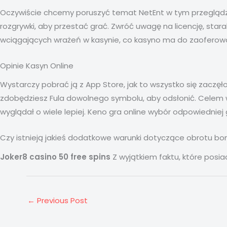
Oczywiście chcemy poruszyć temat NetEnt w tym przeglądzie
rozgrywki, aby przestać grać. Zwróć uwagę na licencję, st
wciągających wrażeń w kasynie, co kasyno ma do zaoferowani
Opinie Kasyn Online
Wystarczy pobrać ją z App Store, jak to wszystko się zaczę
zdobędziesz Fula dowolnego symbolu, aby odsłonić. Celem 
wyglądał o wiele lepiej. Keno gra online wybór odpowiednie
Czy istnieją jakieś dodatkowe warunki dotyczące obrotu b
Joker8 casino 50 free spins
Z wyjątkiem faktu, które posi
←
Previous Post