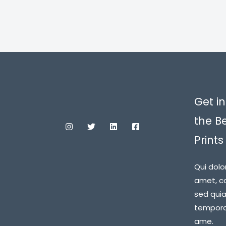
Get in
the B
Prints
Qui dolo
amet, co
sed qui
tempora 
ame.