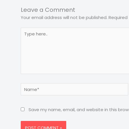
Leave a Comment
Your email address will not be published.
Required 
Type
here..
Name*
Save my name, email, and website in this brow