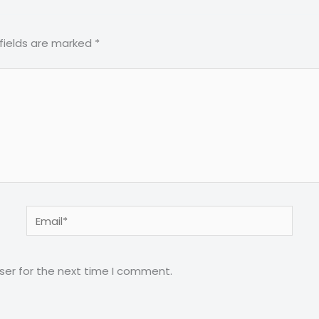
fields are marked
*
Email*
ser for the next time I comment.