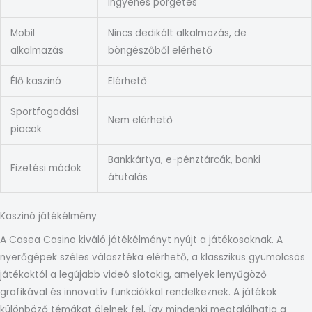
ingyenes pörgetés
Mobil
Nincs dedikált alkalmazás, de
alkalmazás
böngészőből elérhető
Élő kaszinó
Elérhető
Sportfogadási
Nem elérhető
piacok
Bankkártya, e-pénztárcák, banki
Fizetési módok
átutalás
Kaszinó játékélmény
A Casea Casino kiváló játékélményt nyújt a játékosoknak. A
nyerőgépek széles választéka elérhető, a klasszikus gyümölcsös
játékoktól a legújabb videó slotokig, amelyek lenyűgöző
grafikával és innovatív funkciókkal rendelkeznek. A játékok
különböző témákat ölelnek fel, így mindenki megtalálhatja a