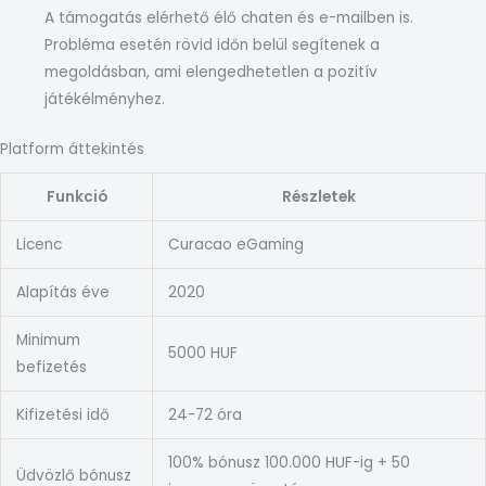
A támogatás elérhető élő chaten és e-mailben is.
Probléma esetén rövid időn belül segítenek a
megoldásban, ami elengedhetetlen a pozitív
játékélményhez.
Platform áttekintés
Funkció
Részletek
Licenc
Curacao eGaming
Alapítás éve
2020
Minimum
5000 HUF
befizetés
Kifizetési idő
24-72 óra
100% bónusz 100.000 HUF-ig + 50
Üdvözlő bónusz