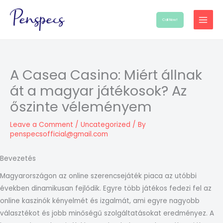
Skip
to
Call Now!
content
A Casea Casino: Miért állnak
át a magyar játékosok? Az
őszinte véleményem
Leave a Comment
/
Uncategorized
/ By
penspecsofficial@gmail.com
Bevezetés
Magyarországon az online szerencsejáték piaca az utóbbi
években dinamikusan fejlődik. Egyre több játékos fedezi fel az
online kaszinók kényelmét és izgalmát, ami egyre nagyobb
választékot és jobb minőségű szolgáltatásokat eredményez. A