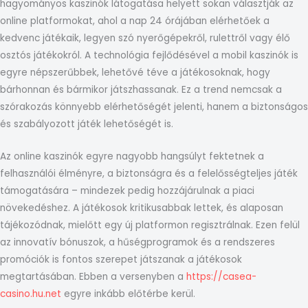
hagyományos kaszinók látogatása helyett sokan választják az
online platformokat, ahol a nap 24 órájában elérhetőek a
kedvenc játékaik, legyen szó nyerőgépekről, rulettről vagy élő
osztós játékokról. A technológia fejlődésével a mobil kaszinók is
egyre népszerűbbek, lehetővé téve a játékosoknak, hogy
bárhonnan és bármikor játszhassanak. Ez a trend nemcsak a
szórakozás könnyebb elérhetőségét jelenti, hanem a biztonságos
és szabályozott játék lehetőségét is.
Az online kaszinók egyre nagyobb hangsúlyt fektetnek a
felhasználói élményre, a biztonságra és a felelősségteljes játék
támogatására – mindezek pedig hozzájárulnak a piaci
növekedéshez. A játékosok kritikusabbak lettek, és alaposan
tájékozódnak, mielőtt egy új platformon regisztrálnak. Ezen felül
az innovatív bónuszok, a hűségprogramok és a rendszeres
promóciók is fontos szerepet játszanak a játékosok
megtartásában. Ebben a versenyben a
https://casea-
casino.hu.net
egyre inkább előtérbe kerül.