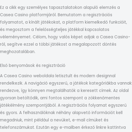
Ez a cikk egy személyes tapasztalatokon alapuló elemzés a
Casea Casino platformjáról. Bemutatom a regisztrációs
folyamatot, a kínált játékokat, a platform kiemelkedő funkcióit,
és megosztom a felelősségteljes játékkal kapcsolatos
véleményemet. Célom, hogy valós képet adjak a Casea Casino-
ról, segítve ezzel a többi játékost a megalapozott döntés
meghozatalában.
Első benyomások és regisztráció
A Casea Casino weboldala letisztult és modern designnal
rendelkezik. A navigáció egyszerű, a játékok kategóriákba vannak
rendezve, így könnyen megtalálhatók a keresett címek. Az oldal
gyorsan betöltődik, ami fontos szempont a zökkenőmentes
játékélmény szempontjából. A regisztrációs folyamat egyszerű
és gyors. A felhasználóknak néhány alapvető információt kell
megadniuk, mint például a nevüket, e-mail címüket és
telefonszámukat. Ezután egy e-mailben érkező linkre kattintva