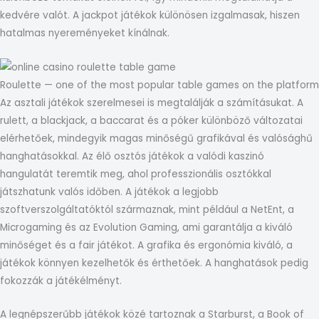
kedvére valót. A jackpot játékok különösen izgalmasak, hiszen
hatalmas nyereményeket kínálnak.
Roulette — one of the most popular table games on the platform
Az asztali játékok szerelmesei is megtalálják a számításukat. A
rulett, a blackjack, a baccarat és a póker különböző változatai
elérhetőek, mindegyik magas minőségű grafikával és valósághű
hanghatásokkal. Az élő osztós játékok a valódi kaszinó
hangulatát teremtik meg, ahol professzionális osztókkal
játszhatunk valós időben. A játékok a legjobb
szoftverszolgáltatóktól származnak, mint például a NetEnt, a
Microgaming és az Evolution Gaming, ami garantálja a kiváló
minőséget és a fair játékot. A grafika és ergonómia kiváló, a
játékok könnyen kezelhetők és érthetőek. A hanghatások pedig
fokozzák a játékélményt.
A legnépszerűbb játékok közé tartoznak a Starburst, a Book of