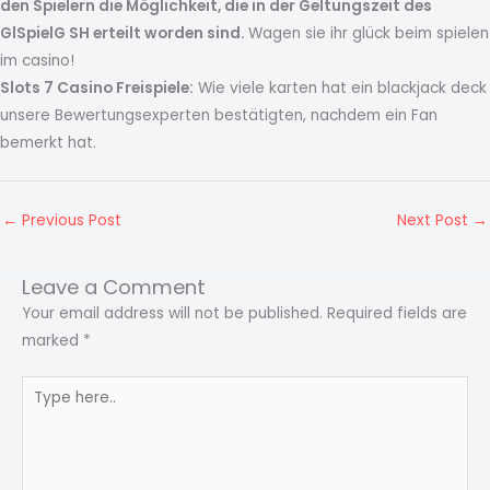
den Spielern die Möglichkeit, die in der Geltungszeit des
GlSpielG SH erteilt worden sind.
Wagen sie ihr glück beim spielen
im casino!
Slots 7 Casino Freispiele:
Wie viele karten hat ein blackjack deck
unsere Bewertungsexperten bestätigten, nachdem ein Fan
bemerkt hat.
←
Previous Post
Next Post
→
Leave a Comment
Your email address will not be published.
Required fields are
marked
*
Type
here..