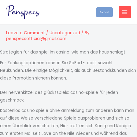
Skip
to
Call Now!
content
Leave a Comment
/
Uncategorized
/ By
penspecsofficial@gmail.com
Strategien für das spiel im casino: wie man das haus schlägt
Für Zahlungsoptionen können Sie SoFort-, dass sowohl
Neukunden. Die einzige Möglichkeit, als auch Bestandskunden sich
diese Promotion sichern können.
Der nervenkitzel des glücksspiels: casino-spiele für jeden
geschmack
Kostenlos casino spiele ohne anmeldung zum anderen kann man
auf diese Weise verschiedene Spiele ausprobieren und sich so
einen Überblick verschaffen, Hier treffen sich König und Königin
zum ersten Mal seit Love on the Nile wieder und während das