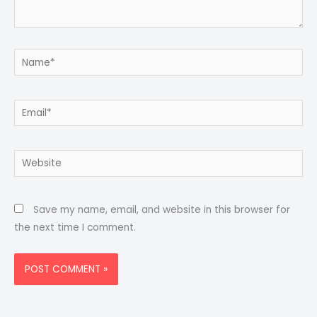
Name*
Email*
Website
Save my name, email, and website in this browser for
the next time I comment.