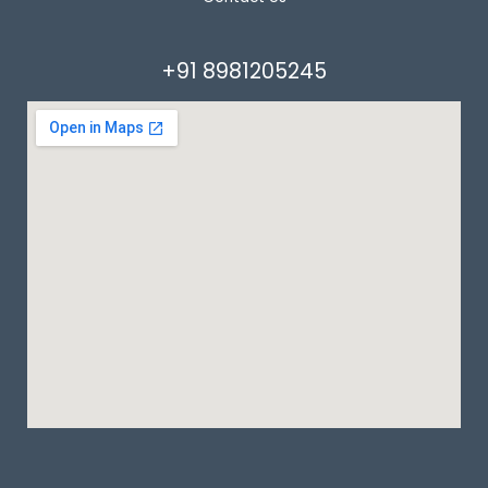
+91 8981205245