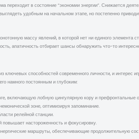
ема переходит в состояние “экономии энергии”. Снижается деят
 выглядеть удобным на начальном этапе, но постепенно привод
нотонную массу явлений, в которой нет ни единого элемента с
ость, апатичность отбирает шансы обнаружить что-то интересно
з ключевых способностей современного личности, и интерес иг
его намного постоянным и глубоким:
зге, включающую лобную цингулярную кору и префронтальные о
немонической зоне, оптимизируя запоминание.
ласти релейной станции.
й повышает настороженность и фокусировку.
нергические маршруты, обеспечивающие продолжительную сос