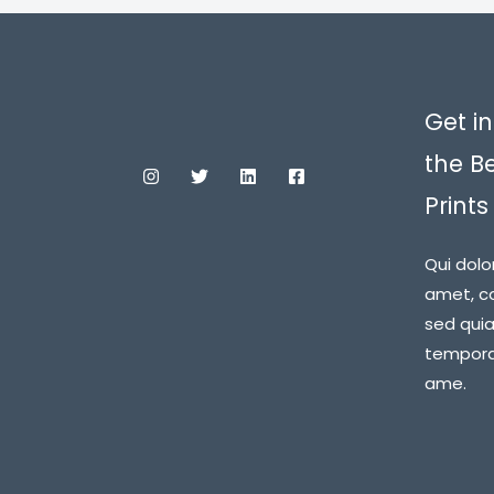
Get in
the B
Prints
Qui dolo
amet, co
sed qui
tempora 
ame.