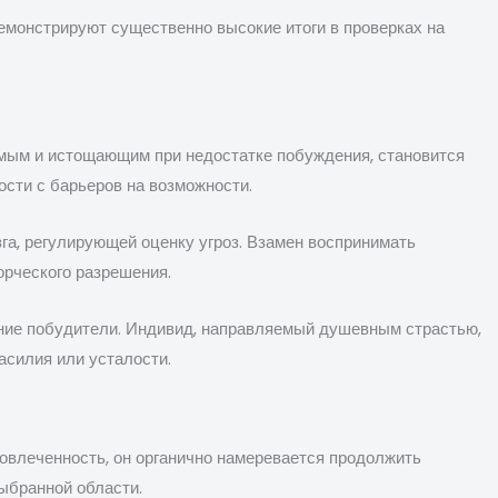
монстрируют существенно высокие итоги в проверках на
имым и истощающим при недостатке побуждения, становится
сти с барьеров на возможности.
а, регулирующей оценку угроз. Взамен воспринимать
орческого разрешения.
шние побудители. Индивид, направляемый душевным страстью,
асилия или усталости.
вовлеченность, он органично намеревается продолжить
ыбранной области.