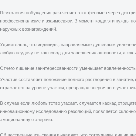
Психология побуждения разъясняет этот феномен через доктри
профессионализме и взаимосвязи. В момент когда эти нужды по
наружных вознаграждений.
Удивительно, что индивиды, направляемые душевным увлечен
любую неудачу не как повод для завершения активности, а как 
Отчего лишение заинтересованности уменьшает вовлеченность
Участие составляет положение полного растворения в занятие,
отражается на уровне участия, превращая энергичного участник
В случае если любопытство угасает, случается каскад отрица
инновационному исследованию резолюций, появляется склонност
эмоциональную энергию.
Общественные изыскания выявляют, что сотрудники, лишившиеся