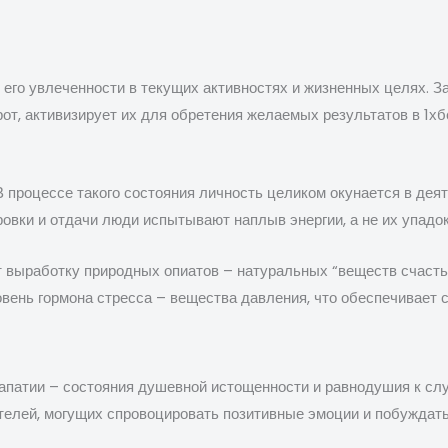
 его увлеченности в текущих активностях и жизненных целях. З
рот, активизирует их для обретения желаемых результатов в 1х
В процессе такого состояния личность целиком окунается в дея
овки и отдачи люди испытывают наплыв энергии, а не их упадок
 выработку природных опиатов – натуральных “веществ счастья
ень гормона стресса – вещества давления, что обеспечивает 
апатии – состояния душевной истощенности и равнодушия к слу
елей, могущих спровоцировать позитивные эмоции и побуждать 