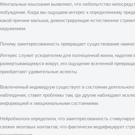
Ментальные изыскания выявляют, что любопытство непосредств
побуждение. Когда мы ощущаем интерес к определенному предме
какой причине малыши, демонстрирующие естественное стремл
окружением.
Почему заинтересованность превращает существование намно
Интерес служит ускорителем для полноценной жизни, наделяя 
развертывающемуся вокруг, его ощущение вселенной превращае
приобретают удивительные аспекты.
Вовлеченный индивидуум существует в состоянии деятельного о
наблюдения, ставит проблемы там, где другие наблюдают иск
информацией и эмоциональными состояниями.
Нейробиологи определили, что заинтересованность стимулируе
свежих мозговых контактов, что фактически модифицирует стр
существования.