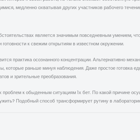
мися, медленно охватывая других участников рабочего течени
стоятельствах является значимым повседневным умением, что
 готовности к свежим открытиям в известном окружении.
ится практика осознанного концентрации. Альтернативно меха
сы, которые раньше минуя наблюдения. Даже простое готовка е
атов и зрительные преобразования.
проблем к обыденным ситуациям 1х бет. По какой причине осу
ужить? Подобный способ трансформирует рутину в лабораторию