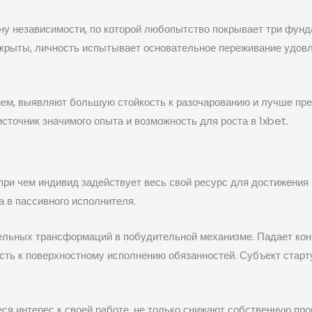
ну независимости, по которой любопытство покрывает три фун
крыты, личность испытывает основательное переживание удовле
ием, выявляют большую стойкость к разочарованию и лучше п
источник значимого опыта и возможность для роста в 1xbet.
 при чем индивид задействует весь свой ресурс для достижения
а в пассивного исполнителя.
тельных трансформаций в побудительной механизме. Падает кон
ь к поверхностному исполнению обязанностей. Субъект стартуе
 интерес к своей работе, не только снижают собственную прои