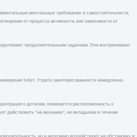
даментальные ментальные требования: в самостоятельности,
творения от процесса активности, вне зависимости от
реодолевают продолжительными задачами. Они воспринимают
 намерения 1хбет. Утрата заинтересованности немедленно
центрация к деталям, понижается расположенность к
т действовать “на механике”, не вкладывая в течение
зводительность, но и негативно воздействуют на обстановку в