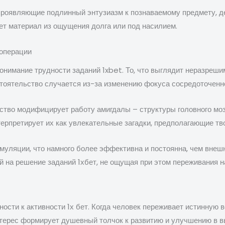
роявляющие подлинный энтузиазм к познаваемому предмету, де
ает материал из ощущения долга или под насилием.
 операции
нимание трудности заданий 1xbet. То, что выглядит неразреш
тоятельство случается из-за изменению фокуса сосредоточенно
тво модифицирует работу амигдалы – структуры головного мозг
терпретирует их как увлекательные загадки, предполагающие тв
муляции, что намного более эффективна и постоянна, чем вне
 на решение заданий 1хбет, не ощущая при этом переживания н
ости к активности 1х бет. Когда человек переживает истинную 
терес формирует душевный толчок к развитию и улучшению в в