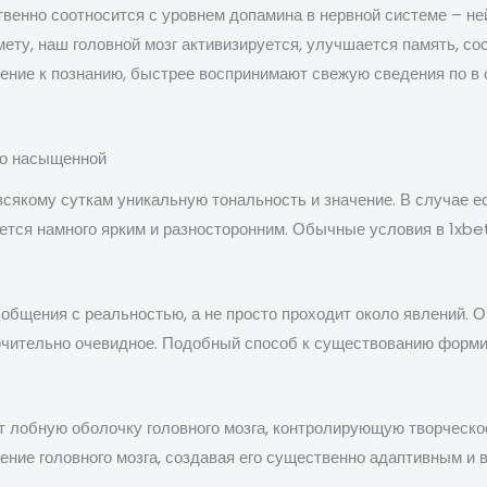
енно соотносится с уровнем допамина в нервной системе – ней
ту, наш головной мозг активизируется, улучшается память, сос
ение к познанию, быстрее воспринимают свежую сведения по в
го насыщенной
всякому суткам уникальную тональность и значение. В случае 
тся намного ярким и разносторонним. Обычные условия в 1xbet
бщения с реальностью, а не просто проходит около явлений. О
лючительно очевидное. Подобный способ к существованию форм
т лобную оболочку головного мозга, контролирующую творческо
оение головного мозга, создавая его существенно адаптивным 