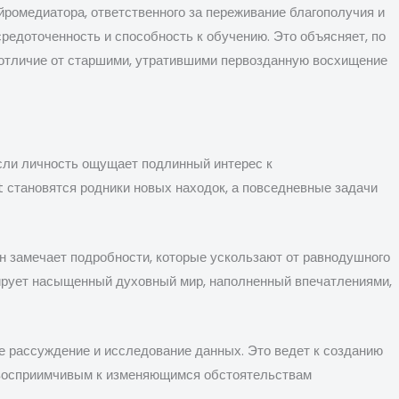
ромедиатора, ответственного за переживание благополучия и
редоточенность и способность к обучению. Это объясняет, по
 отличие от старшими, утратившими первозданную восхищение
если личность ощущает подлинный интерес к
 становятся родники новых находок, а повседневные задачи
н замечает подробности, которые ускользают от равнодушного
ирует насыщенный духовный мир, наполненный впечатлениями,
е рассуждение и исследование данных. Это ведет к созданию
и восприимчивым к изменяющимся обстоятельствам