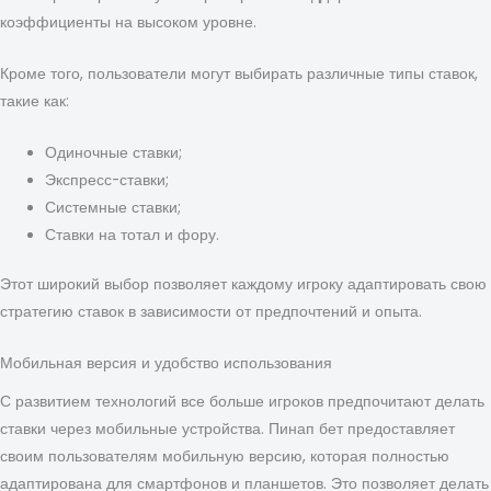
коэффициенты на высоком уровне.
Кроме того, пользователи могут выбирать различные типы ставок,
такие как:
Одиночные ставки;
Экспресс-ставки;
Системные ставки;
Ставки на тотал и фору.
Этот широкий выбор позволяет каждому игроку адаптировать свою
стратегию ставок в зависимости от предпочтений и опыта.
Мобильная версия и удобство использования
С развитием технологий все больше игроков предпочитают делать
ставки через мобильные устройства. Пинап бет предоставляет
своим пользователям мобильную версию, которая полностью
адаптирована для смартфонов и планшетов. Это позволяет делать