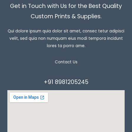
Get in Touch with Us for the Best Quality
Custom Prints & Supplies.
Qui dolore ipsum quia dolor sit amet, consec tetur adipisci
velit, sed quia non numquam eius modi tempora incidunt
lores ta porro ame.
Contact Us
+91 8981205245