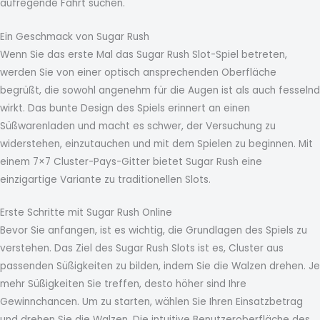
aufregende Fahrt suchen.
Ein Geschmack von Sugar Rush
Wenn Sie das erste Mal das Sugar Rush Slot-Spiel betreten,
werden Sie von einer optisch ansprechenden Oberfläche
begrüßt, die sowohl angenehm für die Augen ist als auch fesselnd
wirkt. Das bunte Design des Spiels erinnert an einen
Süßwarenladen und macht es schwer, der Versuchung zu
widerstehen, einzutauchen und mit dem Spielen zu beginnen. Mit
einem 7×7 Cluster-Pays-Gitter bietet Sugar Rush eine
einzigartige Variante zu traditionellen Slots.
Erste Schritte mit Sugar Rush Online
Bevor Sie anfangen, ist es wichtig, die Grundlagen des Spiels zu
verstehen. Das Ziel des Sugar Rush Slots ist es, Cluster aus
passenden Süßigkeiten zu bilden, indem Sie die Walzen drehen. Je
mehr Süßigkeiten Sie treffen, desto höher sind Ihre
Gewinnchancen. Um zu starten, wählen Sie Ihren Einsatzbetrag
und drehen Sie die Walzen. Die intuitive Benutzeroberfläche des