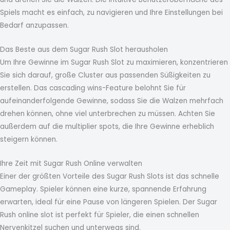
Spiels macht es einfach, zu navigieren und Ihre Einstellungen bei
Bedarf anzupassen.
Das Beste aus dem Sugar Rush Slot herausholen
Um Ihre Gewinne im Sugar Rush Slot zu maximieren, konzentrieren
Sie sich darauf, große Cluster aus passenden Süßigkeiten zu
erstellen. Das cascading wins-Feature belohnt Sie für
aufeinanderfolgende Gewinne, sodass Sie die Walzen mehrfach
drehen können, ohne viel unterbrechen zu müssen. Achten Sie
außerdem auf die multiplier spots, die Ihre Gewinne erheblich
steigern können.
Ihre Zeit mit Sugar Rush Online verwalten
Einer der größten Vorteile des Sugar Rush Slots ist das schnelle
Gameplay. Spieler können eine kurze, spannende Erfahrung
erwarten, ideal für eine Pause von längeren Spielen. Der Sugar
Rush online slot ist perfekt für Spieler, die einen schnellen
Nervenkitzel suchen und unterwegs sind.