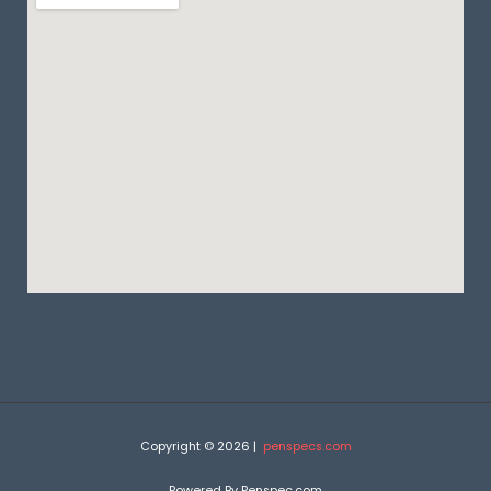
Copyright © 2026 |
penspecs.com
Powered By
Penspec.com