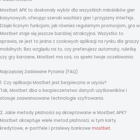
Mostbet APK to doskonały wybór dla wszystkich miłośników gier
kasynowych, oferując szeroki wachlarz gier i przyjazny interfejs.
Dzięki licznym funkcjom, jak również regularnym promocjom, gra w
Mostbet staje się jeszcze bardziej atrakcyjna. Wszystko to
sprawia, że jest to jedna z czołowych aplikacji na rynku dla graczy
mobilnych. Bez względu na to, czy preferujesz automaty, ruletkę
czy gry karciane, Mostbet ma coś, co spełni twoje oczekiwania.
Najczęściej Zadawane Pytania (FAQ)
1. Czy aplikacja Mostbet jest bezpieczna w użyciu?
Tak, Mostbet dba o bezpieczeństwo danych użytkowników i
stosuje zaawansowane technologie szyfrowania.
2. Jakie metody płatności są akceptowane w Mostbet APK?
Mostbet akceptuje wiele metod płatności, w tym karty
kredytowe, e-portfele i przelewy bankowe
mostbet
.